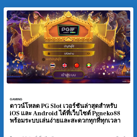
GAMING
ดาวน์โหลด PG Slot เวอร์ชันล่าสุดสำหรับ
iOS และ Android ได้ที่เว็บไซต์ Pgneko88
พร้อมระบบเล่นง่ายและสะดวกทุกที่ทุกเวลา