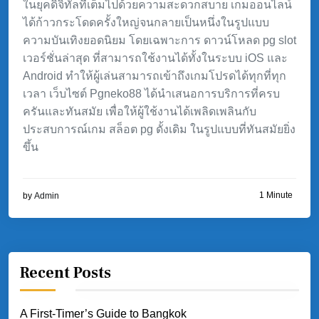
ในยุคดิจิทัลที่เต็มไปด้วยความสะดวกสบาย เกมออนไลน์
ได้ก้าวกระโดดครั้งใหญ่จนกลายเป็นหนึ่งในรูปแบบ
ความบันเทิงยอดนิยม โดยเฉพาะการ ดาวน์โหลด pg slot
เวอร์ชั่นล่าสุด ที่สามารถใช้งานได้ทั้งในระบบ iOS และ
Android ทำให้ผู้เล่นสามารถเข้าถึงเกมโปรดได้ทุกที่ทุก
เวลา เว็บไซต์ Pgneko88 ได้นำเสนอการบริการที่ครบ
ครันและทันสมัย เพื่อให้ผู้ใช้งานได้เพลิดเพลินกับ
ประสบการณ์เกม สล็อต pg ดั้งเดิม ในรูปแบบที่ทันสมัยยิ่ง
ขึ้น
1 Minute
by
Admin
Recent Posts
A First-Timer’s Guide to Bangkok